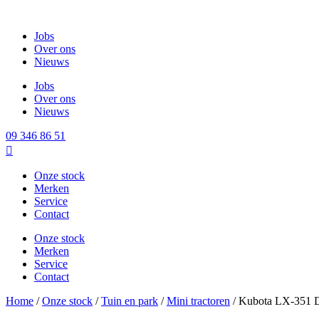
Op stock
Spring
naar
Jobs
de
Over ons
inhoud
Nieuws
Jobs
Over ons
Nieuws
09 346 86 51
Onze stock
Merken
Service
Contact
Onze stock
Merken
Service
Contact
Home
/
Onze stock
/
Tuin en park
/
Mini tractoren
/ Kubota LX-351